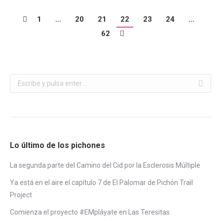
1
…
20
21
22
23
24
…
62
Buscar:
Lo último de los pichones
La segunda parte del Camino del Cid por la Esclerosis Múltiple
Ya está en el aire el capítulo 7 de El Palomar de Pichón Trail
Project
Comienza el proyecto #EMpláyate en Las Teresitas