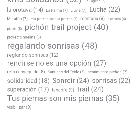
La Laguna
(5)
Lucha
(22)
la orotava
(14)
La Palma
(7)
Lluvia
(7)
montaña
(8)
Maratón
(7)
mis piernas son tus piernas
(5)
pichones
(5)
pichón trail project
(40)
pichón
(5)
proyecto mielina
(6)
regalando sonrisas
(48)
reglando sonrisas
(12)
rendirse no es una opción
(27)
reto conseguido
(8)
sentimiento pichon
(7)
Santiago del Teide
(6)
Sonreir
(24)
sonrisas
(22)
solidaridad
(18)
trail
(24)
superación
(17)
tenerife
(9)
Tus piernas son mis piernas
(35)
visibilizar
(8)