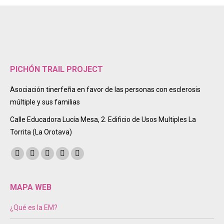
PICHÓN TRAIL PROJECT
Asociación tinerfeña en favor de las personas con esclerosis
múltiple y sus familias
Calle Educadora Lucía Mesa, 2. Edificio de Usos Multiples La
Torrita (La Orotava)
Encuéntranos en:
Facebook
Twitter
Instagram
Mail
Sitio
page
page
page
page
web
opens
opens
opens
opens
page
MAPA WEB
in
in
in
in
opens
¿Qué es la EM?
new
new
new
new
in