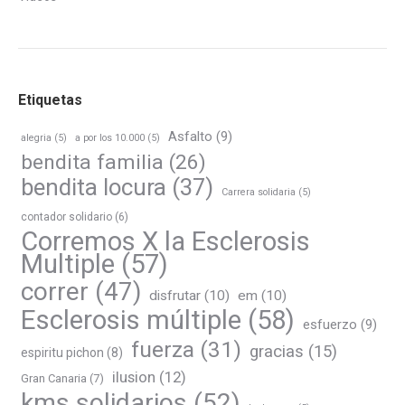
Etiquetas
Asfalto
(9)
alegria
(5)
a por los 10.000
(5)
bendita familia
(26)
bendita locura
(37)
Carrera solidaria
(5)
contador solidario
(6)
Corremos X la Esclerosis
Multiple
(57)
correr
(47)
disfrutar
(10)
em
(10)
Esclerosis múltiple
(58)
esfuerzo
(9)
fuerza
(31)
gracias
(15)
espiritu pichon
(8)
ilusion
(12)
Gran Canaria
(7)
kms solidarios
(52)