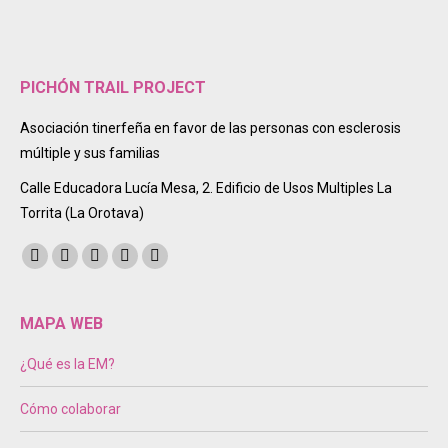
PICHÓN TRAIL PROJECT
Asociación tinerfeña en favor de las personas con esclerosis
múltiple y sus familias
Calle Educadora Lucía Mesa, 2. Edificio de Usos Multiples La
Torrita (La Orotava)
Encuéntranos en:
Facebook
Twitter
Instagram
Mail
Sitio
page
page
page
page
web
opens
opens
opens
opens
page
MAPA WEB
in
in
in
in
opens
¿Qué es la EM?
new
new
new
new
in
window
window
window
window
new
Cómo colaborar
window