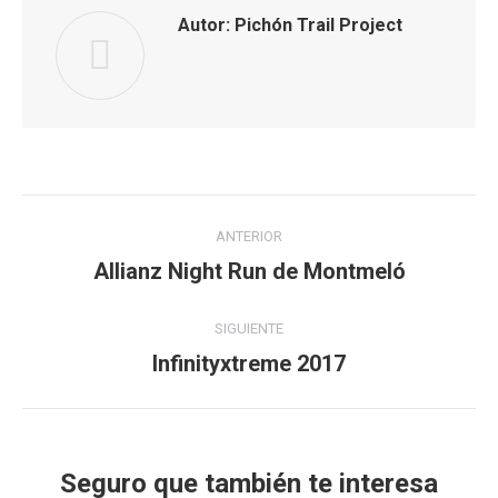
Autor:
Pichón Trail Project
Navegación
ANTERIOR
entre
Allianz Night Run de Montmeló
Publicación
anterior:
publicaciones
SIGUIENTE
Infinityxtreme 2017
Publicación
siguiente:
Seguro que también te interesa