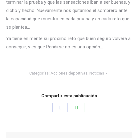
terminar la prueba y que las sensaciones iban a ser buenas, y
dicho y hecho. Nuevamente nos quitamos el sombrero ante
la capacidad que muestra en cada prueba y en cada reto que
se plantea…
Ya tiene en mente su próximo reto que buen seguro volverá a
conseguir, y es que Rendirse no es una opción…
Categorías:
Acciones deportivas
,
Noticias
Compartir esta publicación
Share
Share
on
on
Facebook
WhatsApp