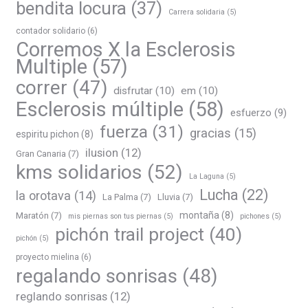
bendita locura
(37)
Carrera solidaria
(5)
contador solidario
(6)
Corremos X la Esclerosis
Multiple
(57)
correr
(47)
disfrutar
(10)
em
(10)
Esclerosis múltiple
(58)
esfuerzo
(9)
fuerza
(31)
gracias
(15)
espiritu pichon
(8)
ilusion
(12)
Gran Canaria
(7)
kms solidarios
(52)
La Laguna
(5)
Lucha
(22)
la orotava
(14)
La Palma
(7)
Lluvia
(7)
montaña
(8)
Maratón
(7)
mis piernas son tus piernas
(5)
pichones
(5)
pichón trail project
(40)
pichón
(5)
proyecto mielina
(6)
regalando sonrisas
(48)
reglando sonrisas
(12)