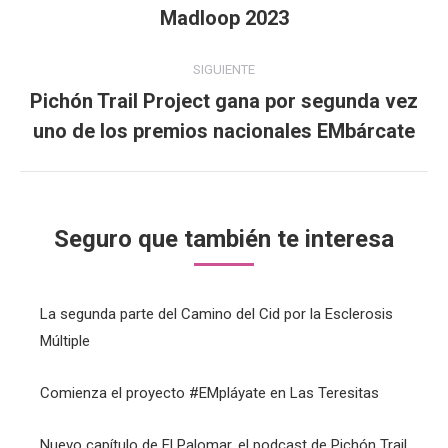
entre
Madloop 2023
Publicación
anterior:
publicaciones
SIGUIENTE
Pichón Trail Project gana por segunda vez
Publicación
uno de los premios nacionales EMbárcate
siguiente:
Seguro que también te interesa
La segunda parte del Camino del Cid por la Esclerosis
Múltiple
Comienza el proyecto #EMpláyate en Las Teresitas
Nuevo capítulo de El Palomar, el podcast de Pichón Trail