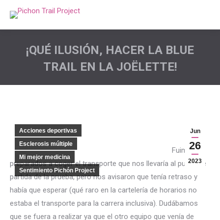
¡QUÉ ILUSIÓN, HACER LA BLUE
TRAIL EN LA JOËLETTE!
Estás aquí:
Acciones deportivas
Jun
26
Esclerosis múltiple
Fuimos
Mi mejor medicina
2023
preparados a coger el transporte que nos llevaría al punto de
Sentimiento Pichón Project
partida de la prueba, pero nos avisaron que tenía retraso y
había que esperar (qué raro en la cartelería de horarios no
estaba el transporte para la carrera inclusiva). Dudábamos
que se fuera a realizar ya que el otro equipo que venía de