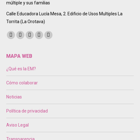
múltiple y sus familias
Calle Educadora Lucía Mesa, 2. Edificio de Usos Multiples La
Torrita (La Orotava)
Encuéntranos en:
Facebook
Twitter
Instagram
Mail
Sitio
page
page
page
page
web
opens
opens
opens
opens
page
MAPA WEB
in
in
in
in
opens
¿Qué es la EM?
new
new
new
new
in
window
window
window
window
new
Cómo colaborar
window
Noticias
Política de privacidad
Aviso Legal
Transparencia