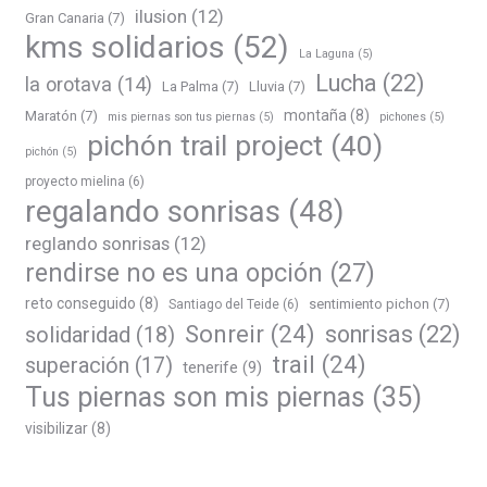
ilusion
(12)
Gran Canaria
(7)
kms solidarios
(52)
La Laguna
(5)
Lucha
(22)
la orotava
(14)
La Palma
(7)
Lluvia
(7)
montaña
(8)
Maratón
(7)
mis piernas son tus piernas
(5)
pichones
(5)
pichón trail project
(40)
pichón
(5)
proyecto mielina
(6)
regalando sonrisas
(48)
reglando sonrisas
(12)
rendirse no es una opción
(27)
reto conseguido
(8)
sentimiento pichon
(7)
Santiago del Teide
(6)
Sonreir
(24)
sonrisas
(22)
solidaridad
(18)
trail
(24)
superación
(17)
tenerife
(9)
Tus piernas son mis piernas
(35)
visibilizar
(8)