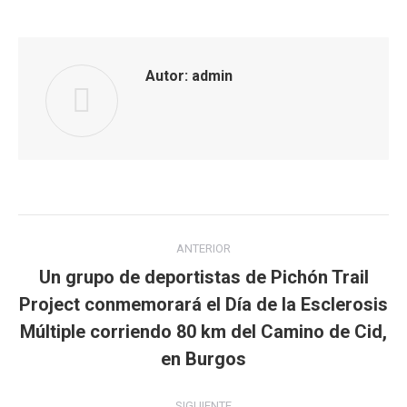
Facebook
WhatsApp
Autor:
admin
Navegación
ANTERIOR
entre
Un grupo de deportistas de Pichón Trail
Project conmemorará el Día de la Esclerosis
publicaciones
Publicación
Múltiple corriendo 80 km del Camino de Cid,
anterior:
en Burgos
SIGUIENTE