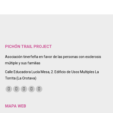
PICHÓN TRAIL PROJECT
Asociación tinerfeña en favor de las personas con esclerosis
múltiple y sus familias
Calle Educadora Lucía Mesa, 2. Edificio de Usos Multiples La
Torrita (La Orotava)
Encuéntranos en:
Facebook
Twitter
Instagram
Mail
Sitio
page
page
page
page
web
opens
opens
opens
opens
page
MAPA WEB
in
in
in
in
opens