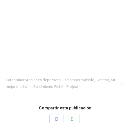
Categorías:
Acciones deportivas
,
Esclerosis múltiple
,
Eventos
,
Mi
mejor medicina
,
Sentimiento Pichón Project
Compartir esta publicación
Share
Share
on
on