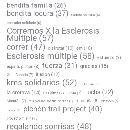
bendita familia
(26)
bendita locura
(37)
Carrera solidaria
(5)
contador solidario
(6)
Corremos X la Esclerosis
Multiple
(57)
correr
(47)
disfrutar
(10)
em
(10)
Esclerosis múltiple
(58)
esfuerzo
(9)
fuerza
(31)
gracias
(15)
espiritu pichon
(8)
ilusion
(12)
Gran Canaria
(7)
kms solidarios
(52)
La Laguna
(5)
Lucha
(22)
la orotava
(14)
La Palma
(7)
Lluvia
(7)
montaña
(8)
Maratón
(7)
mis piernas son tus piernas
(5)
pichones
(5)
pichón trail project
(40)
pichón
(5)
proyecto mielina
(6)
regalando sonrisas
(48)