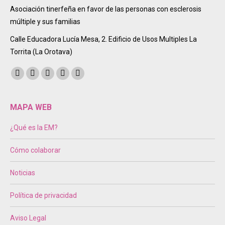
Asociación tinerfeña en favor de las personas con esclerosis
múltiple y sus familias
Calle Educadora Lucía Mesa, 2. Edificio de Usos Multiples La
Torrita (La Orotava)
Encuéntranos en:
Facebook
Twitter
Instagram
Mail
Sitio
page
page
page
page
web
opens
opens
opens
opens
page
MAPA WEB
in
in
in
in
opens
¿Qué es la EM?
new
new
new
new
in
window
window
window
window
new
Cómo colaborar
window
Noticias
Política de privacidad
Aviso Legal