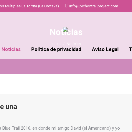
s Multiples La Torrita (La Orotava)
info@pichontrailproject.com
Noticias
Estás aquí:
Inicio
Noticias
Noticias
Política de privacidad
Aviso Legal
T
de una
la Blue Trail 2016, en donde mi amigo David (el Americano) y yo