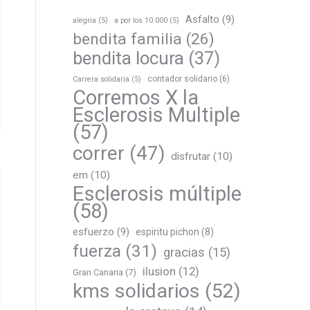
Asfalto
(9)
alegria
(5)
a por los 10.000
(5)
bendita familia
(26)
bendita locura
(37)
contador solidario
(6)
Carrera solidaria
(5)
Corremos X la
Esclerosis Multiple
(57)
correr
(47)
disfrutar
(10)
em
(10)
Esclerosis múltiple
(58)
esfuerzo
(9)
espiritu pichon
(8)
fuerza
(31)
gracias
(15)
ilusion
(12)
Gran Canaria
(7)
kms solidarios
(52)