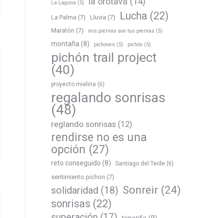
la orotava
(14)
La Laguna
(5)
Lucha
(22)
La Palma
(7)
Lluvia
(7)
Maratón
(7)
mis piernas son tus piernas
(5)
montaña
(8)
pichones
(5)
pichón
(5)
pichón trail project
(40)
proyecto mielina
(6)
regalando sonrisas
(48)
reglando sonrisas
(12)
rendirse no es una
opción
(27)
reto conseguido
(8)
Santiago del Teide
(6)
sentimiento pichon
(7)
Sonreir
(24)
solidaridad
(18)
sonrisas
(22)
superación
(17)