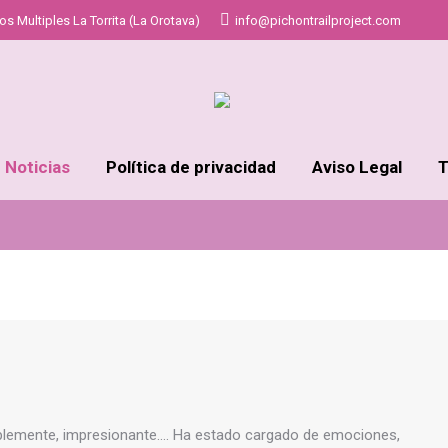
s Multiples La Torrita (La Orotava)
info@pichontrailproject.com
Estás aquí:
Inicio
Noticias
Política de privacidad
Aviso Legal
T
mplemente, impresionante…. Ha estado cargado de emociones,