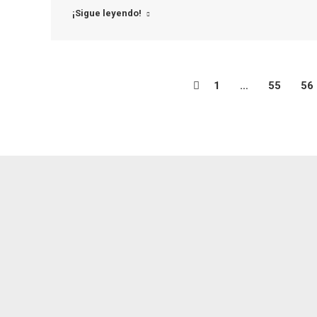
¡Sigue leyendo!
1
…
55
56