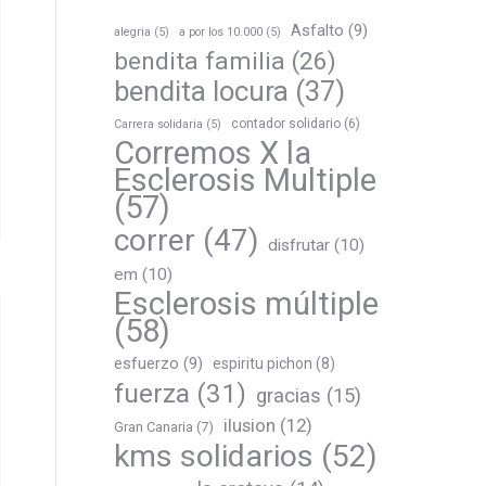
Asfalto
(9)
alegria
(5)
a por los 10.000
(5)
bendita familia
(26)
bendita locura
(37)
contador solidario
(6)
Carrera solidaria
(5)
Corremos X la
Esclerosis Multiple
(57)
correr
(47)
disfrutar
(10)
em
(10)
Esclerosis múltiple
(58)
esfuerzo
(9)
espiritu pichon
(8)
fuerza
(31)
gracias
(15)
ilusion
(12)
Gran Canaria
(7)
kms solidarios
(52)