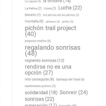
la orotava
(14)
La Laguna
(5)
Lucha
(22)
La Palma
(7)
Lluvia
(7)
Maratón
(7)
mis piernas son tus piernas
(5)
montaña
(8)
pichones
(5)
pichón
(5)
pichón trail project
(40)
proyecto mielina
(6)
regalando sonrisas
(48)
reglando sonrisas
(12)
rendirse no es una
opción
(27)
reto conseguido
(8)
Santiago del Teide
(6)
sentimiento pichon
(7)
Sonreir
(24)
solidaridad
(18)
sonrisas
(22)
superación
(17)