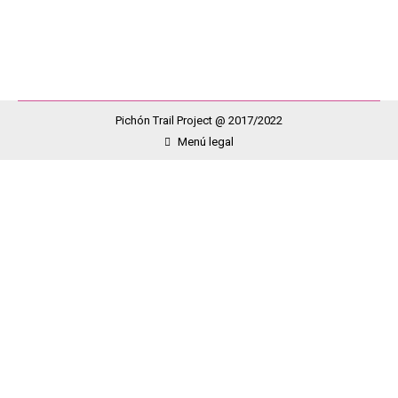
Asociación. Pero no todo ha…
Pichón Trail Project @ 2017/2022
Menú legal