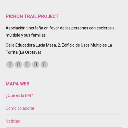
PICHÓN TRAIL PROJECT
Asociación tinerfeña en favor de las personas con esclerosis
múltiple y sus familias
Calle Educadora Lucía Mesa, 2. Edificio de Usos Multiples La
Torrita (La Orotava)
Encuéntranos en:
Facebook
Twitter
Instagram
Mail
Sitio
page
page
page
page
web
opens
opens
opens
opens
page
MAPA WEB
in
in
in
in
opens
¿Qué es la EM?
new
new
new
new
in
window
window
window
window
new
Cómo colaborar
window
Noticias