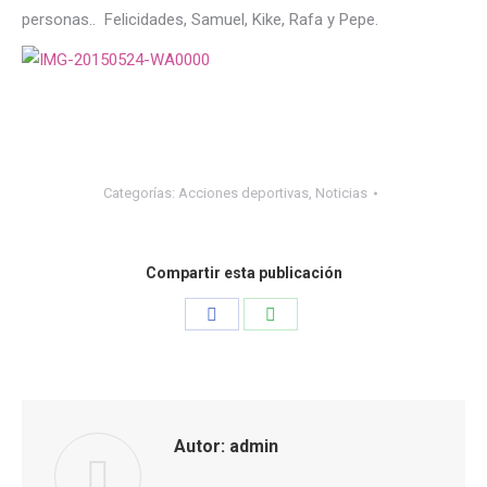
personas.. Felicidades, Samuel, Kike, Rafa y Pepe.
Categorías:
Acciones deportivas
,
Noticias
Compartir esta publicación
Share
Share
on
on
Facebook
WhatsApp
Autor:
admin