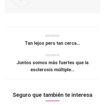
Navegación
ANTERIOR
entre
Tan lejos pero tan cerca…
Publicación
anterior:
publicaciones
SIGUIENTE
Juntos somos más fuertes que la
Publicación
esclerosis múltiple…
siguiente:
Seguro que también te interesa