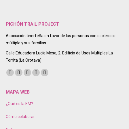
PICHÓN TRAIL PROJECT
Asociación tinerfeña en favor de las personas con esclerosis
múltiple y sus familias
Calle Educadora Lucía Mesa, 2. Edificio de Usos Multiples La
Torrita (La Orotava)
Encuéntranos en:
Facebook
Twitter
Instagram
Mail
Sitio
page
page
page
page
web
opens
opens
opens
opens
page
MAPA WEB
in
in
in
in
opens
¿Qué es la EM?
new
new
new
new
in
window
window
window
window
new
Cómo colaborar
window