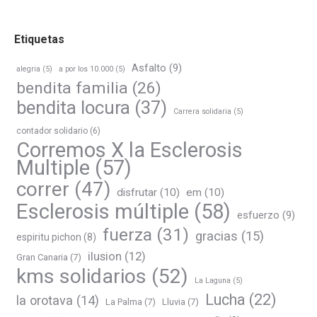
Etiquetas
Asfalto
(9)
alegria
(5)
a por los 10.000
(5)
bendita familia
(26)
bendita locura
(37)
Carrera solidaria
(5)
contador solidario
(6)
Corremos X la Esclerosis
Multiple
(57)
correr
(47)
disfrutar
(10)
em
(10)
Esclerosis múltiple
(58)
esfuerzo
(9)
fuerza
(31)
gracias
(15)
espiritu pichon
(8)
ilusion
(12)
Gran Canaria
(7)
kms solidarios
(52)
La Laguna
(5)
Lucha
(22)
la orotava
(14)
La Palma
(7)
Lluvia
(7)