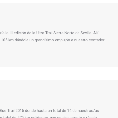
la III edición de la Ultra Trail Sierra Norte de Sevilla. Allí
de 105 km dándole un grandísimo empujón a nuestro contador
Blue Trail 2015 donde hasta un total de 14 de nuestros/as
 total de 479 km solidarios, que se dice pronto y rápido,