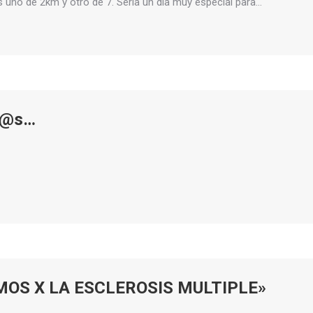
s uno de 2km y otro de 7. Sería un día muy especial para…
od@s…
MOS X LA ESCLEROSIS MULTIPLE»