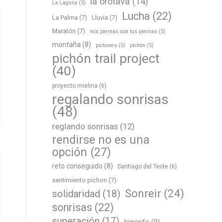
la orotava
(14)
La Laguna
(5)
Lucha
(22)
La Palma
(7)
Lluvia
(7)
Maratón
(7)
mis piernas son tus piernas
(5)
montaña
(8)
pichones
(5)
pichón
(5)
pichón trail project
(40)
proyecto mielina
(6)
regalando sonrisas
(48)
reglando sonrisas
(12)
rendirse no es una
opción
(27)
reto conseguido
(8)
Santiago del Teide
(6)
sentimiento pichon
(7)
Sonreir
(24)
solidaridad
(18)
sonrisas
(22)
superación
(17)