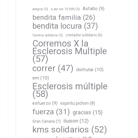
Asfalto
(9)
alegria
(5)
a por los 10.000
(5)
bendita familia
(26)
bendita locura
(37)
contador solidario
(6)
Carrera solidaria
(5)
Corremos X la
Esclerosis Multiple
(57)
correr
(47)
disfrutar
(10)
em
(10)
Esclerosis múltiple
(58)
esfuerzo
(9)
espiritu pichon
(8)
fuerza
(31)
gracias
(15)
ilusion
(12)
Gran Canaria
(7)
kms solidarios
(52)