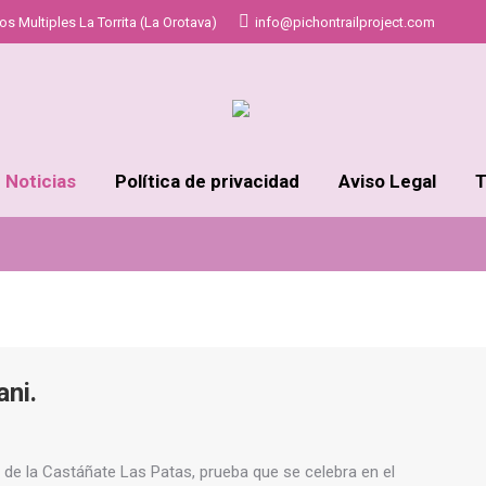
s Multiples La Torrita (La Orotava)
info@pichontrailproject.com
Estás aquí:
Inicio
Noticias
Política de privacidad
Aviso Legal
T
ni.
 de la Castáñate Las Patas, prueba que se celebra en el