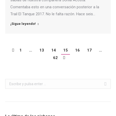
sabias de nuestra compañera Sonia Acosta.
Comentaba esto en una conversación posterior a la
Trail El Tanque 2017. No le falta razón. Hace seis…
¡Sigue leyendo!
1
…
13
14
15
16
17
…
62
Buscar: