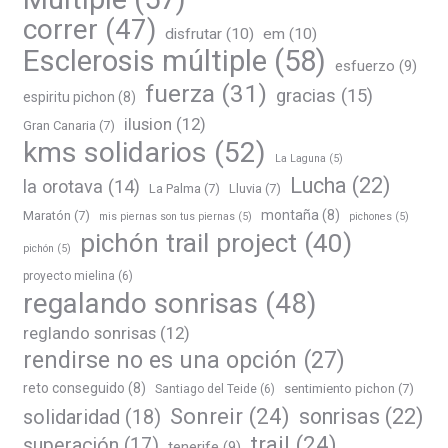
correr
(47)
disfrutar
(10)
em
(10)
Esclerosis múltiple
(58)
esfuerzo
(9)
fuerza
(31)
gracias
(15)
espiritu pichon
(8)
ilusion
(12)
Gran Canaria
(7)
kms solidarios
(52)
La Laguna
(5)
Lucha
(22)
la orotava
(14)
La Palma
(7)
Lluvia
(7)
montaña
(8)
Maratón
(7)
mis piernas son tus piernas
(5)
pichones
(5)
pichón trail project
(40)
pichón
(5)
proyecto mielina
(6)
regalando sonrisas
(48)
reglando sonrisas
(12)
rendirse no es una opción
(27)
reto conseguido
(8)
sentimiento pichon
(7)
Santiago del Teide
(6)
Sonreir
(24)
sonrisas
(22)
solidaridad
(18)
trail
(24)
superación
(17)
tenerife
(9)