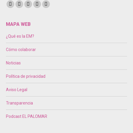
Encuéntranos en:
Facebook
Twitter
Instagram
Mail
Sitio
page
page
page
page
web
opens
opens
opens
opens
page
MAPA WEB
in
in
in
in
opens
¿Qué es la EM?
new
new
new
new
in
window
window
window
window
new
Cómo colaborar
window
Noticias
Política de privacidad
Aviso Legal
Transparencia
Podcast EL PALOMAR