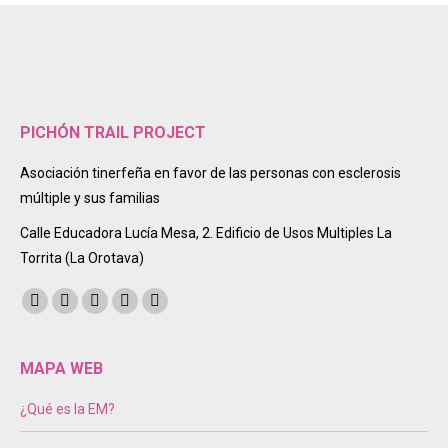
PICHÓN TRAIL PROJECT
Asociación tinerfeña en favor de las personas con esclerosis
múltiple y sus familias
Calle Educadora Lucía Mesa, 2. Edificio de Usos Multiples La
Torrita (La Orotava)
Encuéntranos en:
Facebook
Twitter
Instagram
Mail
Sitio
page
page
page
page
web
opens
opens
opens
opens
page
MAPA WEB
in
in
in
in
opens
¿Qué es la EM?
new
new
new
new
in
window
window
window
window
new