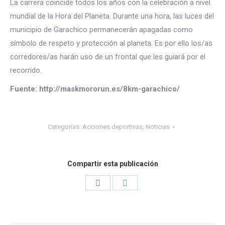
La carrera coincide todos los años con la celebración a nivel
mundial de la Hora del Planeta. Durante una hora, las luces del
municipio de Garachico permanecerán apagadas como
símbolo de respeto y protección al planeta. Es por ello los/as
corredores/as harán uso de un frontal que les guiará por el
recorrido.
Fuente: http://maskmororun.es/8km-garachico/
Categorías:
Acciones deportivas
,
Noticias
Compartir esta publicación
Share
Share
on
on
Facebook
WhatsApp