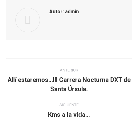
Autor:
admin
Navegación
ANTERIOR
entre
Allí estaremos…III Carrera Nocturna DXT de
Publicación
Santa Úrsula.
publicaciones
anterior:
SIGUIENTE
Kms a la vida…
Publicación
siguiente: