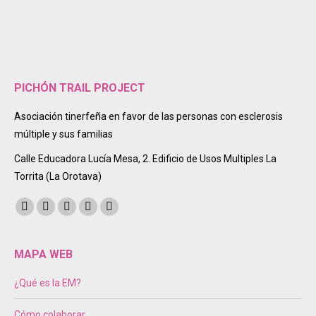
PICHÓN TRAIL PROJECT
Asociación tinerfeña en favor de las personas con esclerosis
múltiple y sus familias
Calle Educadora Lucía Mesa, 2. Edificio de Usos Multiples La
Torrita (La Orotava)
Encuéntranos en:
Facebook
Twitter
Instagram
Mail
Sitio
page
page
page
page
web
opens
opens
opens
opens
page
MAPA WEB
in
in
in
in
opens
¿Qué es la EM?
new
new
new
new
in
window
window
window
window
new
Cómo colaborar