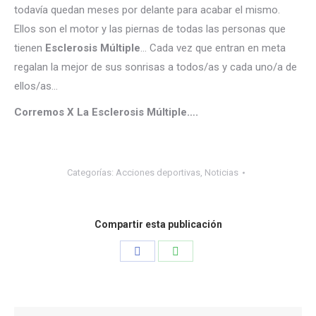
todavía quedan meses por delante para acabar el mismo.
Ellos son el motor y las piernas de todas las personas que
tienen
Esclerosis Múltiple
… Cada vez que entran en meta
regalan la mejor de sus sonrisas a todos/as y cada uno/a de
ellos/as…
Corremos X La Esclerosis Múltiple….
Categorías:
Acciones deportivas
,
Noticias
Compartir esta publicación
Share
Share
on
on
Facebook
WhatsApp