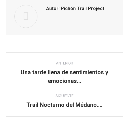
Autor:
Pichón Trail Project
Navegación
ANTERIOR
entre
Una tarde llena de sentimientos y
Publicación
emociones…
publicaciones
anterior:
SIGUIENTE
Trail Nocturno del Médano….
Publicación
siguiente: