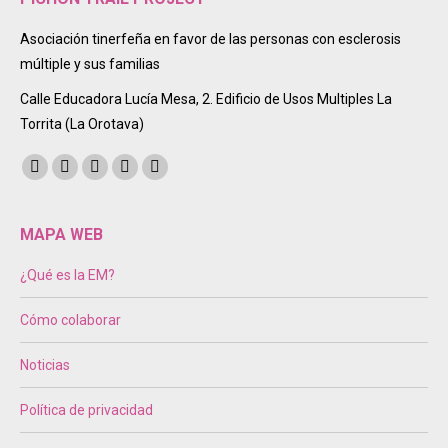
Asociación tinerfeña en favor de las personas con esclerosis
múltiple y sus familias
Calle Educadora Lucía Mesa, 2. Edificio de Usos Multiples La
Torrita (La Orotava)
Encuéntranos en:
Facebook
Twitter
Instagram
Mail
Sitio
page
page
page
page
web
opens
opens
opens
opens
page
MAPA WEB
in
in
in
in
opens
¿Qué es la EM?
new
new
new
new
in
window
window
window
window
new
Cómo colaborar
window
Noticias
Política de privacidad