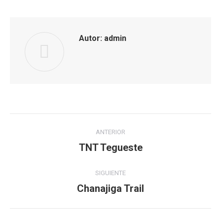
Facebook
WhatsApp
Autor:
admin
Navegación
ANTERIOR
entre
TNT Tegueste
Publicación
anterior:
publicaciones
SIGUIENTE
Chanajiga Trail
Publicación
siguiente: