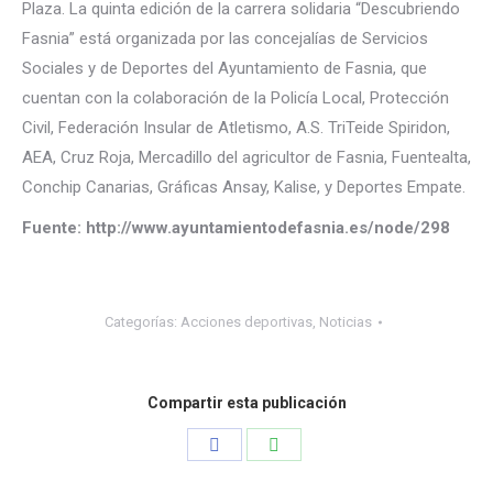
Plaza. La quinta edición de la carrera solidaria “Descubriendo
Fasnia” está organizada por las concejalías de Servicios
Sociales y de Deportes del Ayuntamiento de Fasnia, que
cuentan con la colaboración de la Policía Local, Protección
Civil, Federación Insular de Atletismo, A.S. TriTeide Spiridon,
AEA, Cruz Roja, Mercadillo del agricultor de Fasnia, Fuentealta,
Conchip Canarias, Gráficas Ansay, Kalise, y Deportes Empate.
Fuente:
http://www.ayuntamientodefasnia.es/node/298
Categorías:
Acciones deportivas
,
Noticias
Compartir esta publicación
Share
Share
on
on