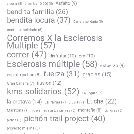
Asfalto
(9)
alegria
(5)
a por los 10.000
(5)
bendita familia
(26)
bendita locura
(37)
Carrera solidaria
(5)
contador solidario
(6)
Corremos X la Esclerosis
Multiple
(57)
correr
(47)
disfrutar
(10)
em
(10)
Esclerosis múltiple
(58)
esfuerzo
(9)
fuerza
(31)
gracias
(15)
espiritu pichon
(8)
ilusion
(12)
Gran Canaria
(7)
kms solidarios
(52)
La Laguna
(5)
Lucha
(22)
la orotava
(14)
La Palma
(7)
Lluvia
(7)
montaña
(8)
Maratón
(7)
mis piernas son tus piernas
(5)
pichones
(5)
pichón trail project
(40)
pichón
(5)
proyecto mielina
(6)