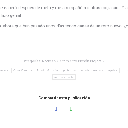
me esperó después de meta y me acompañó mientras cogía aire. Y a
 hizo genial.
 ahora que han pasado unos días tengo ganas de un reto nuevo, ¿c
Categorías:
Noticias
,
Sentimiento Pichón Project
fuerza
Gran Canaria
Media Maratón
pichones
rendirse no es una opción
ret
un nuevo reto
Compartir esta publicación
Share
Share
on
on
Facebook
WhatsApp