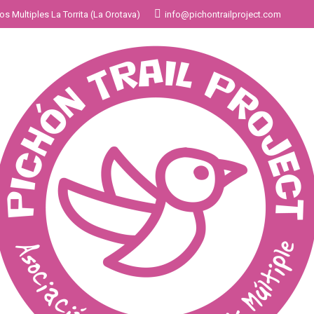
s Multiples La Torrita (La Orotava)
info@pichontrailproject.com