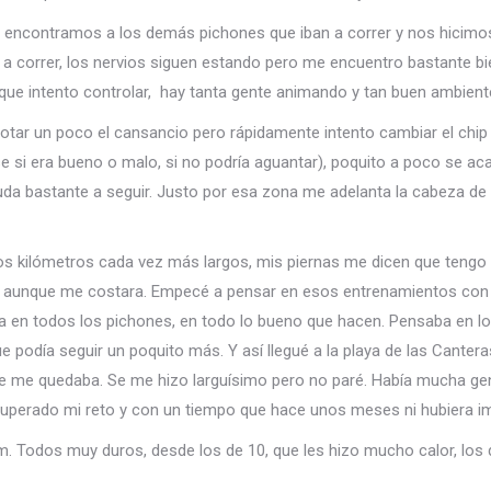
 Nos encontramos a los demás pichones que iban a correr y nos hic
 a correr, los nervios siguen estando pero me encuentro bastante b
e intento controlar, hay tanta gente animando y tan buen ambiente
otar un poco el cansancio pero rápidamente intento cambiar el chip
e si era bueno o malo, si no podría aguantar), poquito a poco se a
uda bastante a seguir. Justo por esa zona me adelanta la cabeza de
los kilómetros cada vez más largos, mis piernas me dicen que tengo 
lo aunque me costara. Empecé a pensar en esos entrenamientos co
 en todos los pichones, en todo lo bueno que hacen. Pensaba en los
e podía seguir un poquito más. Y así llegué a la playa de las Canter
que me quedaba. Se me hizo larguísimo pero no paré. Había mucha 
superado mi reto y con un tiempo que hace unos meses ni hubiera i
m. Todos muy duros, desde los de 10, que les hizo mucho calor, los 