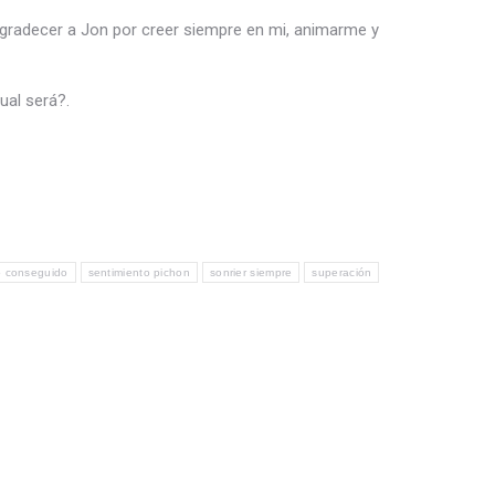
gradecer a Jon por creer siempre en mi, animarme y
ual será?.
o conseguido
sentimiento pichon
sonrier siempre
superación