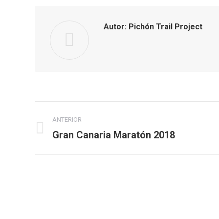
Autor:
Pichón Trail Project
Navegación
ANTERIOR
entre
Gran Canaria Maratón 2018
Publicación
anterior:
publicaciones