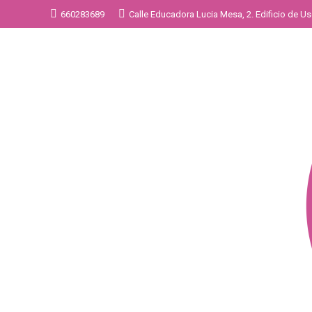
660283689
Calle Educadora Lucia Mesa, 2. Edificio de Uso