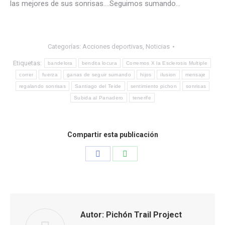
las mejores de sus sonrisas….Seguimos sumando…
Categorías:
Acciones deportivas
,
Noticias
Etiquetas:
bandelora
bendita locura
Corremos X la Esclerosis Multiple
correr
fuerza
ganas de seguir sumando
hijos
ilusion
mensaje
regalando sonrisas
Santiago del Teide
sentimiento pichon
sonrisas
Subida al Panadero
tenerife
Compartir esta publicación
Share
Share
on
on
Facebook
WhatsApp
Autor:
Pichón Trail Project