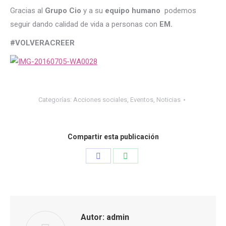
Gracias al
Grupo Cio
y a su
equipo humano
podemos
seguir dando calidad de vida a personas con
EM.
#VOLVERACREER
Categorías:
Acciones sociales
,
Eventos
,
Noticias
Compartir esta publicación
Share
Share
on
on
Facebook
WhatsApp
Autor:
admin