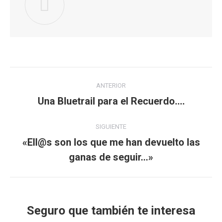
Navegación
ANTERIOR
entre
Una Bluetrail para el Recuerdo….
Publicación
anterior:
publicaciones
SIGUIENTE
«Ell@s son los que me han devuelto las
Publicación
ganas de seguir…»
siguiente:
Seguro que también te interesa