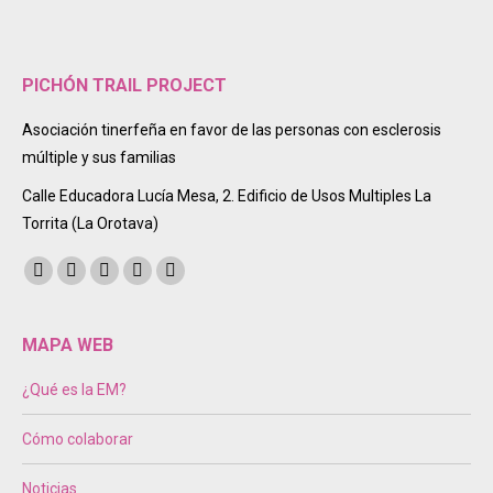
PICHÓN TRAIL PROJECT
Asociación tinerfeña en favor de las personas con esclerosis
múltiple y sus familias
Calle Educadora Lucía Mesa, 2. Edificio de Usos Multiples La
Torrita (La Orotava)
Encuéntranos en:
Facebook
Twitter
Instagram
Mail
Sitio
page
page
page
page
web
opens
opens
opens
opens
page
MAPA WEB
in
in
in
in
opens
¿Qué es la EM?
new
new
new
new
in
window
window
window
window
new
Cómo colaborar
window
Noticias