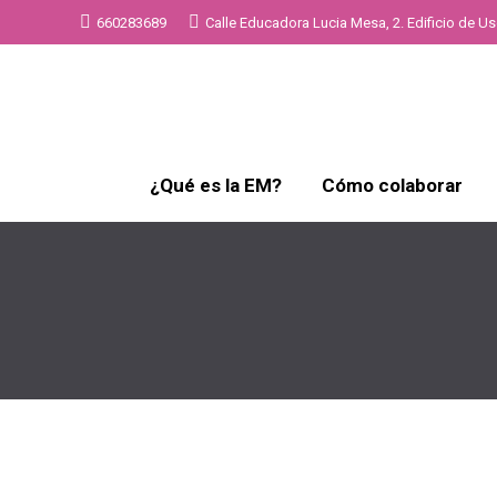
660283689
Calle Educadora Lucia Mesa, 2. Edificio de Uso
¿Qué es la EM?
Cómo colaborar