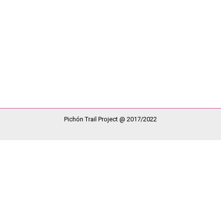
ject , nunca pensamos que este proyecto nos pusieran en el camin
ecto ( Que hacemos , a que nos dedicamos y a quien ayudamos) bus
Pichón Trail Project @ 2017/2022