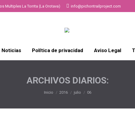
s Multiples La Torrita (La Orotava)
info@pichontrailproject.com
Noticias
Política de privacidad
Aviso Legal
T
ARCHIVOS DIARIOS:
Estás aquí:
Inicio
2016
julio
06