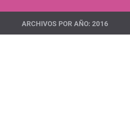
ARCHIVOS POR AÑO:
2016
Estás aquí:
Cross de Navidad de Santa Cruz de La
Palma….
Sin categoría
Por
admin
Nuestro pichón voló nuevamente hasta la Isla de La
Palma para disfrutar del Cross de Navidad de Santa
Cruz de La Palma. Allí le esperaban Gwen, Goyín y
Antonio los/as cuales volaron por las calles de la
capital palmera, haciendo visible una vez más nuestro