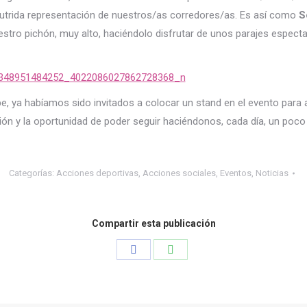
nutrida representación de nuestros/as corredores/as. Es así como
S
uestro pichón, muy alto, haciéndolo disfrutar de unos parajes espect
e, ya habíamos sido invitados a colocar un stand en el evento para 
ción y la oportunidad de poder seguir haciéndonos, cada día, un poc
Categorías:
Acciones deportivas
,
Acciones sociales
,
Eventos
,
Noticias
Compartir esta publicación
Share
Share
on
on
Facebook
WhatsApp