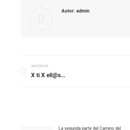
Autor:
admin
Navegación
ANTERIOR
entre
X ti X ell@s…
Publicación
anterior:
publicaciones
La segunda parte del Camino del