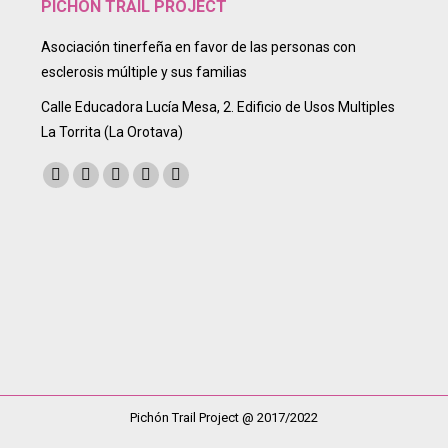
PICHÓN TRAIL PROJECT
Asociación tinerfeña en favor de las personas con
esclerosis múltiple y sus familias
Calle Educadora Lucía Mesa, 2. Edificio de Usos Multiples
La Torrita (La Orotava)
Encuéntranos en:
Facebook
Twitter
Instagram
Mail
Sitio
page
page
page
page
web
opens
opens
opens
opens
page
in
in
in
in
opens
new
new
new
new
in
window
window
window
window
new
window
Pichón Trail Project @ 2017/2022