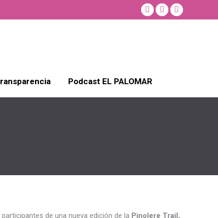
Facebook
Twitter
Instagram
page
page
page
opens
opens
opens
in
in
in
new
new
new
window
window
window
ransparencia
Podcast EL PALOMAR
 participantes de una nueva edición de la
Pinolere Trail,