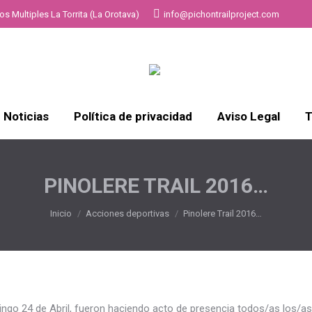
s Multiples La Torrita (La Orotava)
info@pichontrailproject.com
Noticias
Política de privacidad
Aviso Legal
T
PINOLERE TRAIL 2016…
Estás aquí:
Inicio
Acciones deportivas
Pinolere Trail 2016…
ingo 24 de Abril, fueron haciendo acto de presencia todos/as los/as