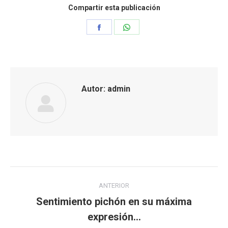
Compartir esta publicación
Share
Share
on
on
Facebook
WhatsApp
Autor:
admin
Navegación
ANTERIOR
entre
Sentimiento pichón en su máxima
Publicación
expresión…
publicaciones
anterior: