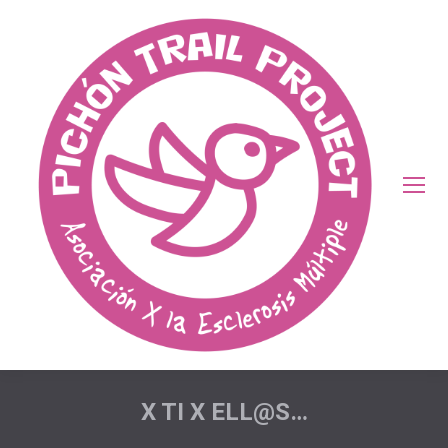
X TI X ELL@S…
Estás aquí: