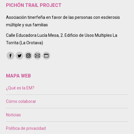
PICHÓN TRAIL PROJECT
Asociación tinerfeña en favor de las personas con esclerosis
múltiple y sus familias
Calle Educadora Lucía Mesa, 2. Edificio de Usos Multiples La
Torrita (La Orotava)
Encuéntranos en:
Facebook
Twitter
Instagram
Mail
Sitio
page
page
page
page
web
opens
opens
opens
opens
page
MAPA WEB
in
in
in
in
opens
¿Qué es la EM?
new
new
new
new
in
window
window
window
window
new
Cómo colaborar
window
Noticias
Política de privacidad