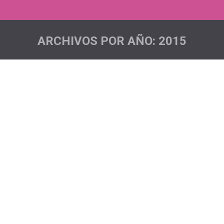
ARCHIVOS POR AÑO:
2015
Estás aquí:
Seguimos avanzando….
Acciones sociales
,
Noticias
Por
admin
El pasado miércoles día 28 de octubre tuvimos un
primer contacto con el Ayto. de La Orotava y más
concretamente con la Concejala de Bienestar Social,
Sanidad, Consumo, Drogodependencias,
Formación y políticas de Empleo, Políticas de
Igualdad y Vivienda, Doña María Belén González