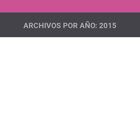
ARCHIVOS POR AÑO:
2015
Estás aquí:
Volando hacia el Ironman…
Acciones deportivas
,
Noticias
Por
admin
Samuel, Pepe. Kike y Rafa afrontan los últimos días
antes de la gran cita del próximo sábado día 23 de
mayo. Han sido muchísimos meses de preparación,
esfuerzo, sacrificio y de momentos de malas y
buenas sensaciones, con el único objetivo de llegar en
la mejor forma posible al próximo sábado. Por sus