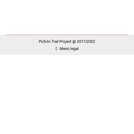
pelos de punta y se te…
Pichón Trail Project @ 2017/2022
Menú legal