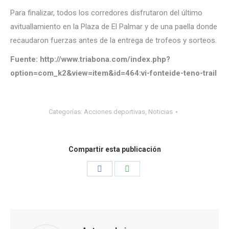
Para finalizar, todos los corredores disfrutaron del último
avituallamiento en la Plaza de El Palmar y de una paella donde
recaudaron fuerzas antes de la entrega de trofeos y sorteos.
Fuente: http://www.triabona.com/index.php?
option=com_k2&view=item&id=464:vi-fonteide-teno-trail
Categorías:
Acciones deportivas
,
Noticias
Compartir esta publicación
Share
Share
on
on
Facebook
WhatsApp