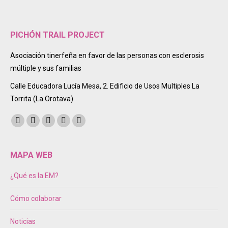
PICHÓN TRAIL PROJECT
Asociación tinerfeña en favor de las personas con esclerosis
múltiple y sus familias
Calle Educadora Lucía Mesa, 2. Edificio de Usos Multiples La
Torrita (La Orotava)
Encuéntranos en:
Facebook
Twitter
Instagram
Mail
Sitio
page
page
page
page
web
opens
opens
opens
opens
page
MAPA WEB
in
in
in
in
opens
¿Qué es la EM?
new
new
new
new
in
window
window
window
window
new
Cómo colaborar
window
Noticias