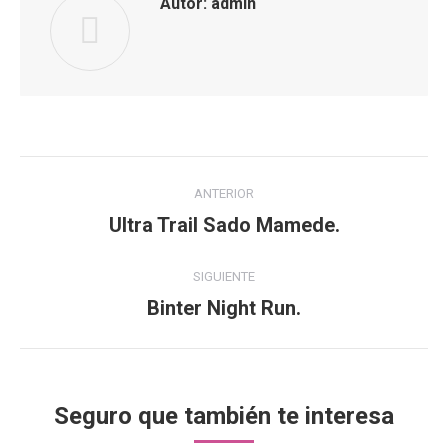
Autor:
admin
Navegación
ANTERIOR
entre
Ultra Trail Sado Mamede.
Publicación
anterior:
publicaciones
SIGUIENTE
Binter Night Run.
Publicación
siguiente:
Seguro que también te interesa