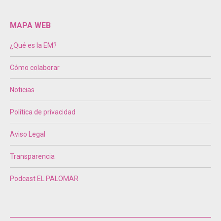
page
page
page
page
web
opens
opens
opens
opens
page
MAPA WEB
in
in
in
in
opens
¿Qué es la EM?
new
new
new
new
in
window
window
window
window
new
Cómo colaborar
window
Noticias
Política de privacidad
Aviso Legal
Transparencia
Podcast EL PALOMAR