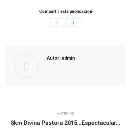
Compartir esta publicación
Share
Share
on
on
Facebook
WhatsApp
Autor:
admin
Navegación
ANTERIOR
entre
8km Divina Pastora 2015…Espectacular…
Publicación
anterior: