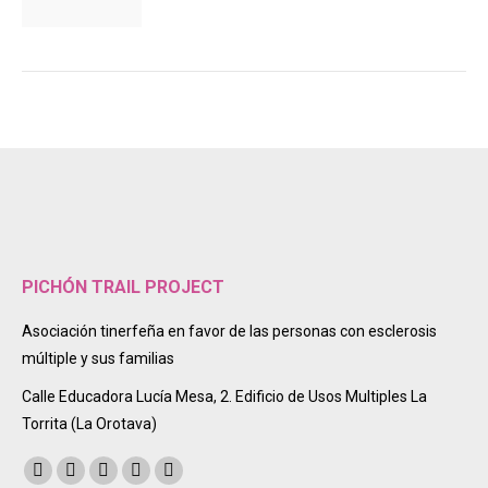
PICHÓN TRAIL PROJECT
Asociación tinerfeña en favor de las personas con esclerosis
múltiple y sus familias
Calle Educadora Lucía Mesa, 2. Edificio de Usos Multiples La
Torrita (La Orotava)
Encuéntranos en:
Facebook
Twitter
Instagram
Mail
Sitio