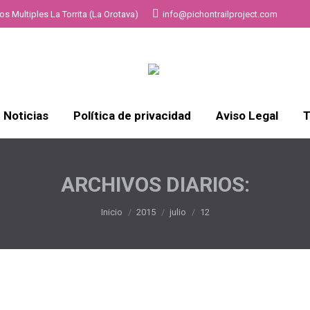
s Multiples La Torrita (La Orotava)
info@pichontrailproject.com
Noticias
Política de privacidad
Aviso Legal
T
ARCHIVOS DIARIOS:
Estás aquí:
Inicio
2015
julio
12