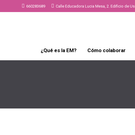
660283689
Calle Educadora Lucia Mesa, 2. Edificio de Uso
¿Qué es la EM?
Cómo colaborar