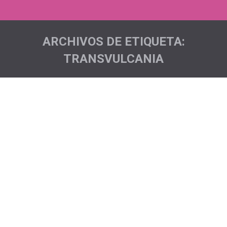
ARCHIVOS DE ETIQUETA:
TRANSVULCANIA
Estás aquí:
Llegó el momento de la salida…
Transvulcania 2019
Acciones deportivas
Por
admin
En breve voy a ver llegar el mes de julio… Será la
cuadragésima vez que el sol ilumina las Breñas y se
despide por Tazacorte… Nací en la isla Bonita, en Las
Manchas, aunque me crié en Fuencaliente. Siempre