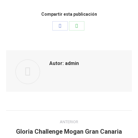
Compartir esta publicación
Share
Share
on
on
Facebook
WhatsApp
Autor:
admin
Navegación
ANTERIOR
entre
Gloria Challenge Mogan Gran Canaria
Publicación