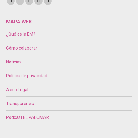
Encuéntranos en:
Facebook
Twitter
Instagram
Mail
Sitio
page
page
page
page
web
opens
opens
opens
opens
page
MAPA WEB
in
in
in
in
opens
¿Qué es la EM?
new
new
new
new
in
window
window
window
window
new
Cómo colaborar
window
Noticias
Política de privacidad
Aviso Legal
Transparencia
Podcast EL PALOMAR