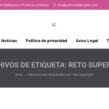
s Multiples La Torrita (La Orotava)
info@pichontrailproject.com
Noticias
Política de privacidad
Aviso Legal
T
IVOS DE ETIQUETA:
RETO SUPE
Estás aquí:
Inicio
Publicaciones etiquetadas con "reto superado"