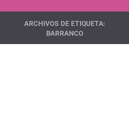
ARCHIVOS DE ETIQUETA:
BARRANCO
Estás aquí:
Pichones X Sonia…
Acciones deportivas
,
Sentimiento Pichón Project
Por
Pichón Trail Project
Por tercer año, Tejina acoge una de las carreras, que
en mi humilde opinión, que más compañerismo aflora
entre los participantes. Aunque este año la
participación fue inferior a la de ediciones anteriores,