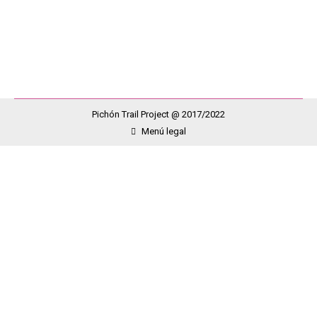
prestigio, la visibilidad que le damos a nuestra causa
y el hecho de que, cada día, me voy sintiendo más…
Pichón Trail Project @ 2017/2022
Menú legal