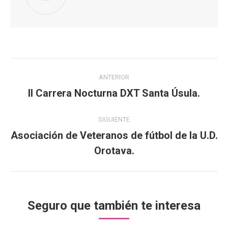
Navegación
ANTERIOR
entre
II Carrera Nocturna DXT Santa Úsula.
Publicación
anterior:
publicaciones
SIGUIENTE
Asociación de Veteranos de fútbol de la U.D.
Publicación
Orotava.
siguiente:
Seguro que también te interesa