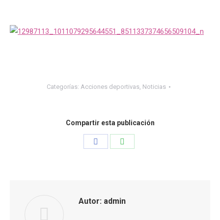
Categorías:
Acciones deportivas
,
Noticias
Compartir esta publicación
Share
Share
on
on
Facebook
WhatsApp
Autor:
admin