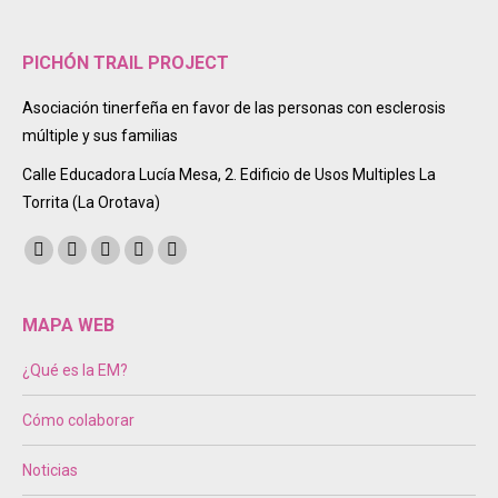
PICHÓN TRAIL PROJECT
Asociación tinerfeña en favor de las personas con esclerosis
múltiple y sus familias
Calle Educadora Lucía Mesa, 2. Edificio de Usos Multiples La
Torrita (La Orotava)
Encuéntranos en:
Facebook
Twitter
Instagram
Mail
Sitio
page
page
page
page
web
opens
opens
opens
opens
page
MAPA WEB
in
in
in
in
opens
¿Qué es la EM?
new
new
new
new
in
window
window
window
window
new
Cómo colaborar
window
Noticias