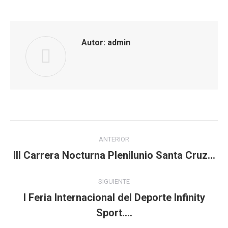
Facebook
WhatsApp
Autor:
admin
Navegación
ANTERIOR
entre
III Carrera Nocturna Plenilunio Santa Cruz…
Publicación
anterior:
publicaciones
SIGUIENTE
I Feria Internacional del Deporte Infinity
Publicación
Sport….
siguiente: