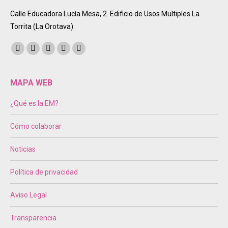
Calle Educadora Lucía Mesa, 2. Edificio de Usos Multiples La
Torrita (La Orotava)
Encuéntranos en:
Facebook
Twitter
Instagram
Mail
Sitio
page
page
page
page
web
opens
opens
opens
opens
page
MAPA WEB
in
in
in
in
opens
¿Qué es la EM?
new
new
new
new
in
window
window
window
window
new
Cómo colaborar
window
Noticias
Política de privacidad
Aviso Legal
Transparencia