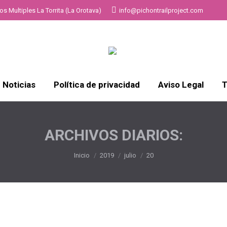
s Multiples La Torrita (La Orotava)
info@pichontrailproject.com
Noticias
Política de privacidad
Aviso Legal
T
ARCHIVOS DIARIOS:
Estás aquí:
Inicio
2019
julio
20