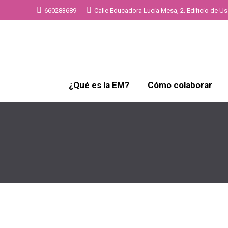
660283689
Calle Educadora Lucia Mesa, 2. Edificio de Uso
¿Qué es la EM?
Cómo colaborar