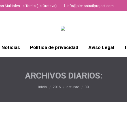
s Multiples La Torrita (La Orotava)
info@pichontrailproject.com
Noticias
Política de privacidad
Aviso Legal
T
ARCHIVOS DIARIOS:
Estás aquí:
Inicio
2016
octubre
30