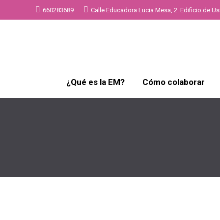
660283689
Calle Educadora Lucia Mesa, 2. Edificio de Uso
¿Qué es la EM?
Cómo colaborar