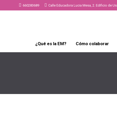
660283689
Calle Educadora Lucia Mesa, 2. Edificio de Uso
¿Qué es la EM?
Cómo colaborar