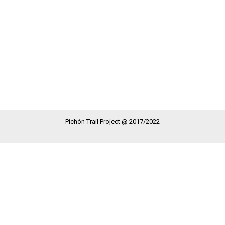
a Esclerosis Múltiple….
5 kms y todo ello gracias a cada uno/a de los/as corredores que s
ferentes puntos de nuestras islas e incluso de la península se puede 
Pichón Trail Project @ 2017/2022