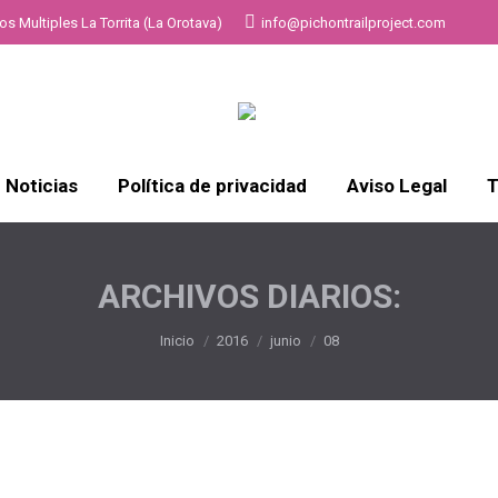
s Multiples La Torrita (La Orotava)
info@pichontrailproject.com
Noticias
Política de privacidad
Aviso Legal
T
ARCHIVOS DIARIOS:
Estás aquí:
Inicio
2016
junio
08