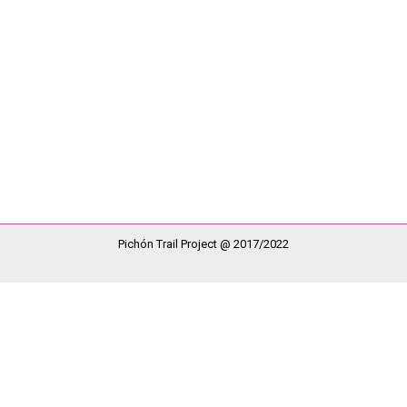
S…
 durante el transcurrir de esto meses, hemos podido dar continuida
 tenemos en marcha. Así entre las acciones que hemos podido ir rea
Pichón Trail Project @ 2017/2022