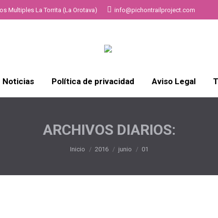
s Multiples La Torrita (La Orotava)
info@pichontrailproject.com
Noticias
Política de privacidad
Aviso Legal
T
ARCHIVOS DIARIOS:
Estás aquí:
Inicio
2016
junio
01