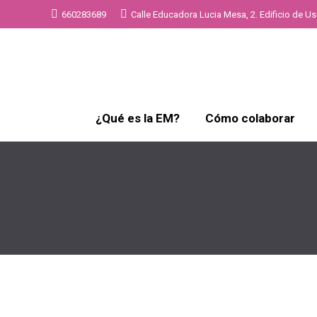
660283689
Calle Educadora Lucia Mesa, 2. Edificio de Uso
¿Qué es la EM?
Cómo colaborar