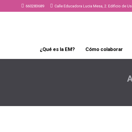
660283689
Calle Educadora Lucia Mesa, 2. Edificio de Uso
¿Qué es la EM?
Cómo colaborar
A