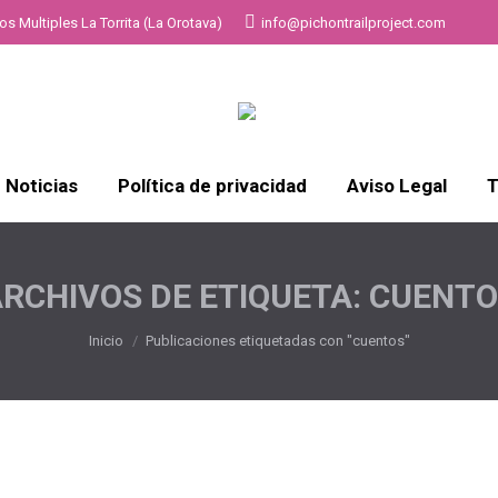
s Multiples La Torrita (La Orotava)
info@pichontrailproject.com
Noticias
Política de privacidad
Aviso Legal
T
RCHIVOS DE ETIQUETA:
CUENTO
Estás aquí:
Inicio
Publicaciones etiquetadas con "cuentos"