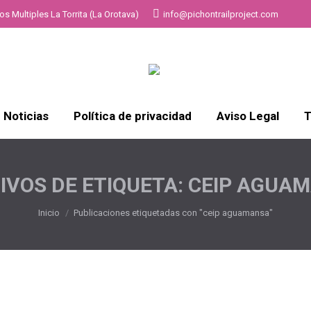
s Multiples La Torrita (La Orotava)
info@pichontrailproject.com
Noticias
Política de privacidad
Aviso Legal
T
IVOS DE ETIQUETA:
CEIP AGUA
Estás aquí:
Inicio
Publicaciones etiquetadas con "ceip aguamansa"