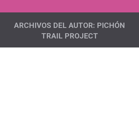
ARCHIVOS DEL AUTOR:
PICHÓN
TRAIL PROJECT
Estás aquí:
Muévete por la EM
Noticias
Por
Pichón Trail Project
Barcelona fue el siguiente punto donde visibilizamos
que Corremos X la Esclerosis Múltiple. Se trata, sin
duda alguna, de unos km cargados de emotividad, de
valores, de muchísimos sentimiento y sobre todo
ganas de seguir luchando y de no rendirse nunca. Eric