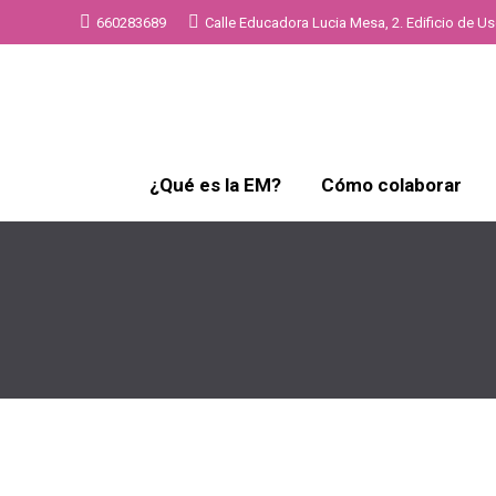
660283689
Calle Educadora Lucia Mesa, 2. Edificio de Uso
¿Qué es la EM?
Cómo colaborar