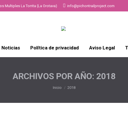
s Multiples La Torrita (La Orotava)
info@pichontrailproject.com
Noticias
Política de privacidad
Aviso Legal
T
ARCHIVOS POR AÑO:
2018
Estás aquí:
Inicio
2018