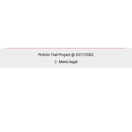
una prueba muy especial para muchos/as de los
corredores/as que formamos parte de Pichon Trail
Project y…
Pichón Trail Project @ 2017/2022
Menú legal