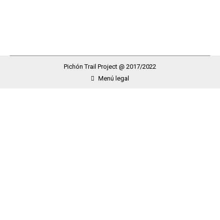
largos. Las distancias irían desde los 100 a los 5000…
Pichón Trail Project @ 2017/2022
Menú legal