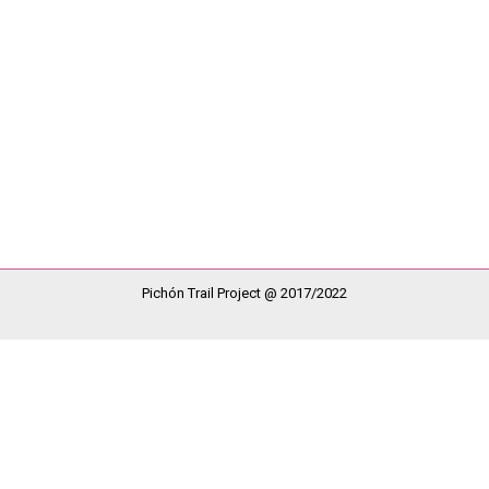
r
Pichón Trail Project
izás con esto me lo saque de dentro, quizás me sirva para pasar pá
des, por la asociación que representa, porque nadie como ustedes 
Pichón Trail Project @ 2017/2022