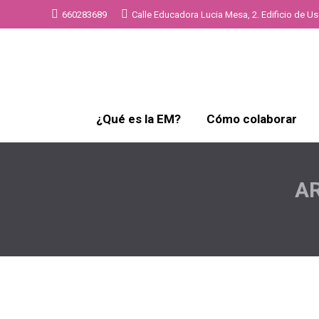
660283689
Calle Educadora Lucia Mesa, 2. Edificio de Uso
¿Qué es la EM?
Cómo colaborar
AR