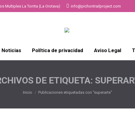
s Multiples La Torrita (La Orotava)
info@pichontrailproject.com
Noticias
Política de privacidad
Aviso Legal
T
CHIVOS DE ETIQUETA:
SUPERAR
Estás aquí:
Inicio
Publicaciones etiquetadas con "superarte"