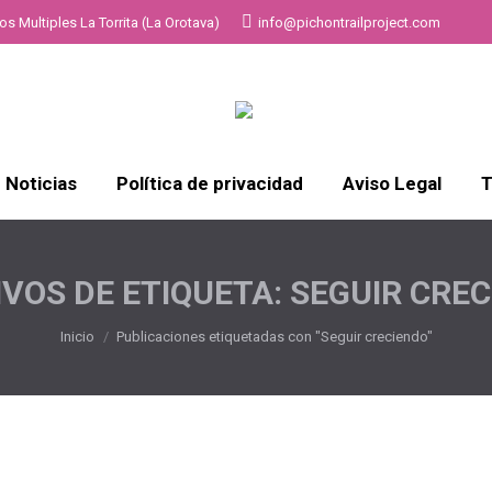
s Multiples La Torrita (La Orotava)
info@pichontrailproject.com
Noticias
Política de privacidad
Aviso Legal
T
VOS DE ETIQUETA:
SEGUIR CRE
Estás aquí:
Inicio
Publicaciones etiquetadas con "Seguir creciendo"