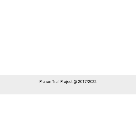
do pequeños pasos con la única intención de seguir creciendo y po
na sede donde poder desarrollar nuestra actividad y llevar a cab
Pichón Trail Project @ 2017/2022