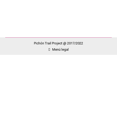
semana de etapas, por los distintos caminos que
podemos encontrar. Cada vez que regresan a…
Pichón Trail Project @ 2017/2022
Menú legal