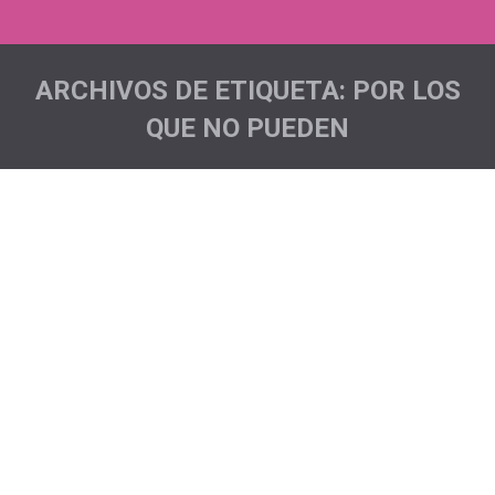
ARCHIVOS DE ETIQUETA:
POR LOS
QUE NO PUEDEN
Estás aquí:
Por los que no pueden
Mi mejor medicina
,
Noticias
,
Sentimiento Pichón Project
Por
Pichón Trail Project
Todo comienza en 2004, cuando mi padre y mis tíos,
asiduos a hacer senderismo por la isla, deciden hacer
el camino de Santiago. Al volver a casa, nos cuentan
la experiencia, y año tras año, se van a hacer una