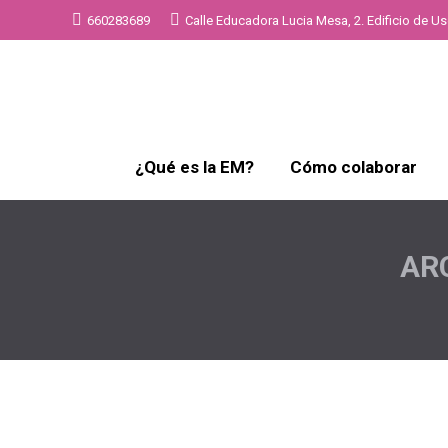
660283689
Calle Educadora Lucia Mesa, 2. Edificio de Uso
¿Qué es la EM?
Cómo colaborar
AR