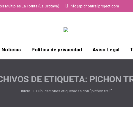
s Multiples La Torrita (La Orotava)
info@pichontrailproject.com
Noticias
Política de privacidad
Aviso Legal
T
CHIVOS DE ETIQUETA:
PICHON TR
Estás aquí:
Inicio
Publicaciones etiquetadas con "pichon trail"