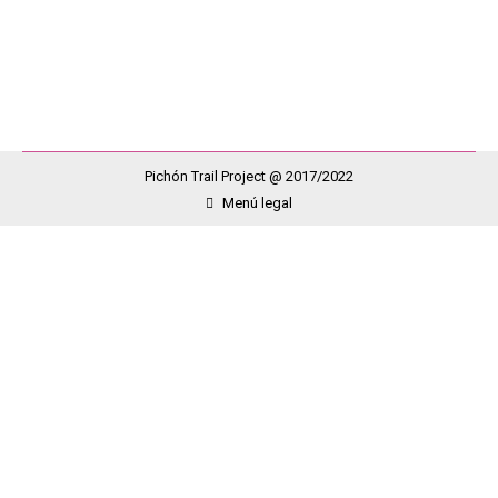
porque nadie como ustedes para entenderme, escribo
también para esas personas…
Pichón Trail Project @ 2017/2022
Menú legal